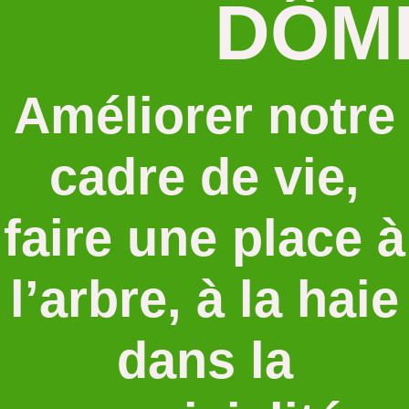
DÔM
CONTA
Améliorer notre
Adhésion,
cadre de vie,
questions,
faire une place à
conseils,
l’arbre, à la haie
commande
dans la