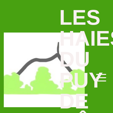
LES
HAIE
DU
PUY
DE